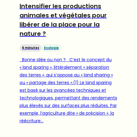
Intensifier les productions
animales et végétales pour
libérer de la place pour la
nature ?
6 minutes
Ecologie
Bonne idée ou non ? C’est le concept du
« land sparing », littéralement « séparation
des terres », qui s’oppose au « land sharing »
ou « partage des terres ».(1) Le land sparing
est basé sur les avancées techniques et
technologiques, permettant des rendements
plus élevés sur des surfaces plus réduites. Par
exemple, l’agriculture dite « de précision », la
réécriture…